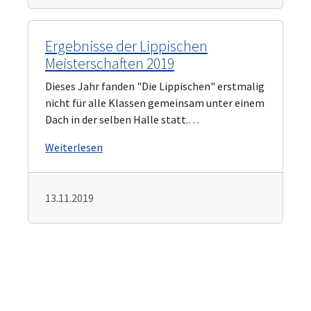
Ergebnisse der Lippischen
Meisterschaften 2019
Dieses Jahr fanden "Die Lippischen" erstmalig
nicht für alle Klassen gemeinsam unter einem
Dach in der selben Halle statt.…
Weiterlesen
13.11.2019
Rad-Ausflug des TTV‘s zur SanDibar
nach Lemgo
Am 10.8. war es nach langer Zeit endlich wieder