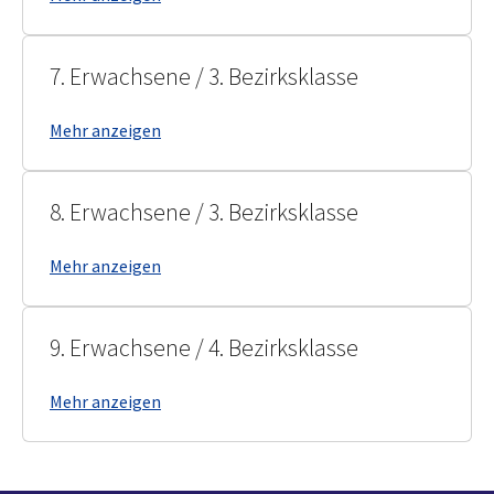
7. Erwachsene / 3. Bezirksklasse
Mehr anzeigen
8. Erwachsene / 3. Bezirksklasse
Mehr anzeigen
9. Erwachsene / 4. Bezirksklasse
Mehr anzeigen