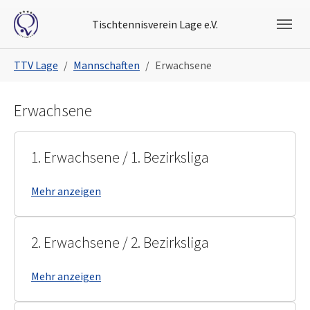
Skip to main navigation
Skip to main content
Skip to page footer
Tischtennisverein Lage e.V.
You are here:
TTV Lage
Mannschaften
Erwachsene
Erwachsene
1. Erwachsene / 1. Bezirksliga
Mehr anzeigen
2. Erwachsene / 2. Bezirksliga
Mehr anzeigen