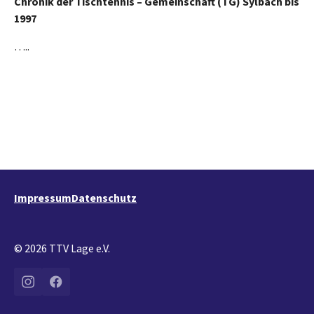
Chronik der Tischtennis – Gemeinschaft (TG) Sylbach bis
1997
…..
Impressum
Datenschutz
© 2026 TTV Lage e.V.
Instagram
Facebook