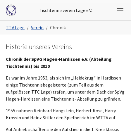
Skip to main navigation
Skip to main content
Skip to page footer
Tischtennisverein Lage e.V.
You are here:
TTV Lage
Verein
Chronik
Historie unseres Vereins
Chronik der SpVG Hagen-Hardissen e.V. (Abteilung
Tischtennis) bis 2010
Es war im Jahre 1953, als sich im „Heidekrug" in Hardissen
einige Tischtennisbegeisterte (zum Teil aus dem
aufgelösten TTC Lage) trafen, um unter dem Dach der SpVg
Hagen-Hardissen eine Tischtennis- Abteilung zu gründen.
1955 nahmen Reinhard Hangstein, Herbert Rose, Harry
Krössin und Heinz Stiller den Spielbetrieb im WTTV auf.
Auf Anhieb schafften sie den Aufstieg in die 1. Kreisklasse.