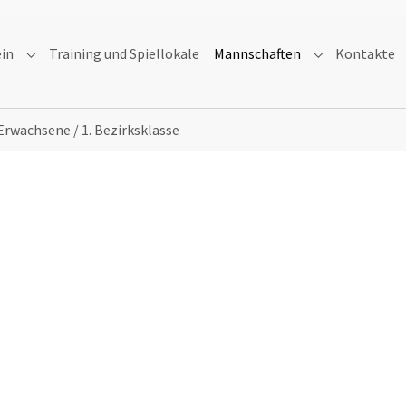
ein
Training und Spiellokale
Mannschaften
Kontakte
Submenu for "Verein"
Submenu for "
 Erwachsene / 1. Bezirksklasse