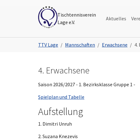
Skip to main navigation
Skip to main content
Skip to page footer
Tischtennisverein
Aktuelles
Ver
Lage e.V.
You are here:
TTV Lage
Mannschaften
Erwachsene
4.
4. Erwachsene
Saison 2026/2027 - 1. Bezirksklasse Gruppe 1 -
Spielplan und Tabelle
Aufstellung
1. Dimitri Unruh
2. Suzana Knezevis