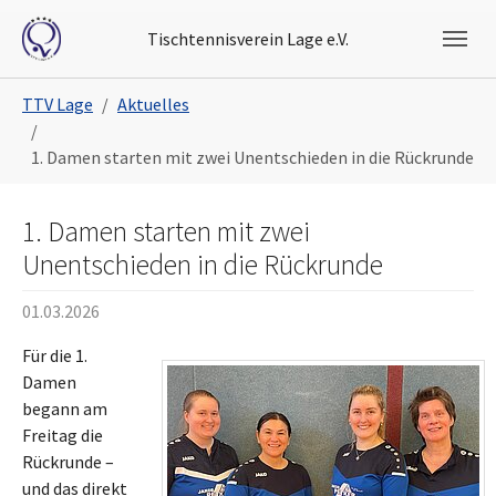
Skip to main navigation
Skip to main content
Skip to page footer
Tischtennisverein Lage e.V.
You are here:
TTV Lage
Aktuelles
1. Damen starten mit zwei Unentschieden in die Rückrunde
1. Damen starten mit zwei
Unentschieden in die Rückrunde
01.03.2026
Für die 1.
Damen
begann am
Freitag die
Rückrunde –
und das direkt