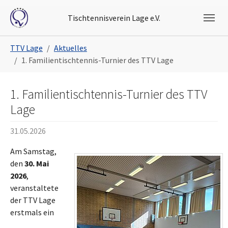
Skip to main navigation
Skip to main content
Skip to page footer
Tischtennisverein Lage e.V.
You are here:
TTV Lage
Aktuelles
1. Familientischtennis-Turnier des TTV Lage
1. Familientischtennis-Turnier des TTV
Lage
31.05.2026
Am Samstag,
den
30. Mai
2026
,
veranstaltete
der TTV Lage
erstmals ein