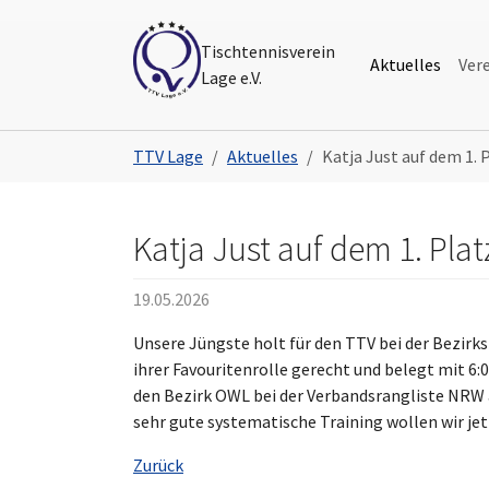
Skip to main navigation
Skip to main content
Skip to page footer
Tischtennisverein
Aktuelles
Ver
Lage e.V.
You are here:
TTV Lage
Aktuelles
Katja Just auf dem 1. 
Katja Just auf dem 1. Plat
19.05.2026
Unsere Jüngste holt für den TTV bei der Bezirk
ihrer Favouritenrolle gerecht und belegt mit 6:0
den Bezirk OWL bei der Verbandsrangliste NRW a
sehr gute systematische Training wollen wir jet
Zurück