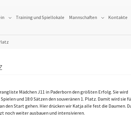
ein
Training und Spiellokale
Mannschaften
Kontakte
Submenu for "Verein"
Submenu for "
Platz
z
srangliste Mädchen J11 in Paderborn den größten Erfolg. Sie wird
 Spielen und 18:0 Sätzen den souveränen 1. Platz. Damit wird sie fü
n den Start gehen. Hier drücken wir Katja alle fest die Daumen. D
zt noch weiter ausbauen und intensivieren.