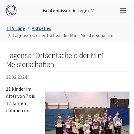
Skip to main navigation
Skip to main content
Skip to page footer
Tischtennisverein Lage e.V.
You are here:
TTV Lage
Aktuelles
Lagenser Ortsentscheid der Mini-Meisterschaften
Lagenser Ortsentscheid der Mini-
Meisterschaften
12.02.2024
11 Kinder im
Alter von 7 bis
12 Jahren
nahmen mit