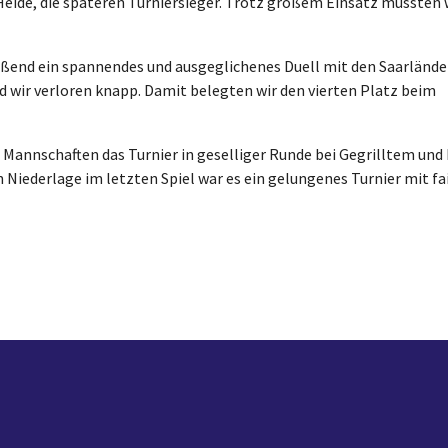
Heide, die späteren Turniersieger. Trotz großem Einsatz mussten 
ließend ein spannendes und ausgeglichenes Duell mit den Saarlände
 wir verloren knapp. Damit belegten wir den vierten Platz beim
e Mannschaften das Turnier in geselliger Runde bei Gegrilltem u
Niederlage im letzten Spiel war es ein gelungenes Turnier mit f