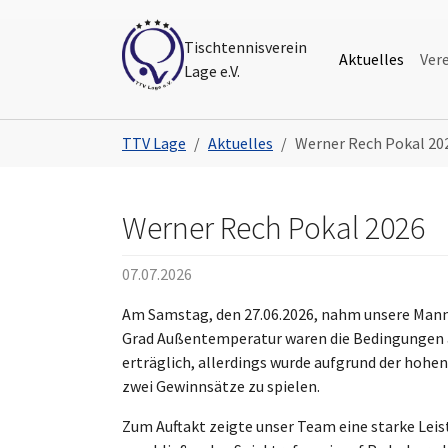
Skip to main navigation
Skip to main content
Skip to page footer
Tischtennisverein
Aktuelles
Ver
Lage e.V.
You are here:
TTV Lage
Aktuelles
Werner Rech Pokal 20
Werner Rech Pokal 2026
07.07.2026
Am Samstag, den 27.06.2026, nahm unsere Mann
Grad Außentemperatur waren die Bedingungen al
erträglich, allerdings wurde aufgrund der hohe
zwei Gewinnsätze zu spielen.
Zum Auftakt zeigte unser Team eine starke Lei