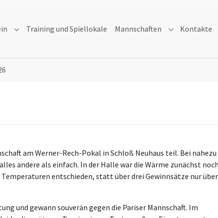
ein
Training und Spiellokale
Mannschaften
Kontakte
Submenu for "Verein"
Submenu for "
26
schaft am Werner-Rech-Pokal in Schloß Neuhaus teil. Bei nahezu
les andere als einfach. In der Halle war die Wärme zunächst noc
n Temperaturen entschieden, statt über drei Gewinnsätze nur über
stung und gewann souverän gegen die Pariser Mannschaft. Im