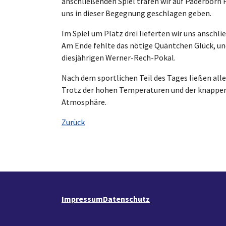
anschließenden Spiel trafen wir auf Paderborn 
uns in dieser Begegnung geschlagen geben.
Im Spiel um Platz drei lieferten wir uns ansch
Am Ende fehlte das nötige Quäntchen Glück, und
diesjährigen Werner-Rech-Pokal.
Nach dem sportlichen Teil des Tages ließen all
Trotz der hohen Temperaturen und der knappen 
Atmosphäre.
Zurück
Impressum
Datenschutz